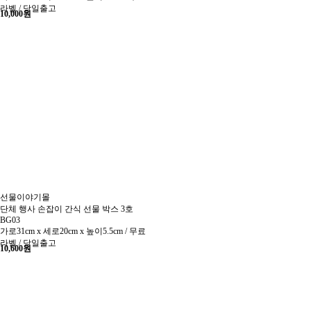
라벨 / 당일출고
10,000
원
선물이야기몰
단체 행사 손잡이 간식 선물 박스 3호
BG03
가로31cm x 세로20cm x 높이5.5cm / 무료
라벨 / 당일출고
10,600
원