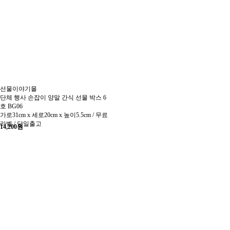
선물이야기몰
단체 행사 손잡이 양말 간식 선물 박스 6
호 BG06
가로31cm x 세로20cm x 높이5.5cm / 무료
라벨 / 당일출고
14,200
원