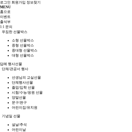
로그인
회원가입
정보찾기
MENU
홈으로
이벤트
출석부
1:1 문의
푸짐한 선물박스
소형 선물박스
중형 선물박스
중대형 선물박스
대형 선물박스
답례 행사선물
단체/관공서 행사
선생님의 교실선물
단체행사선물
졸업/입학 선물
시험/수능/응원 선물
양말선물
문구/완구
어린이집/유치원
기념일 선물
설날/추석
어린이날