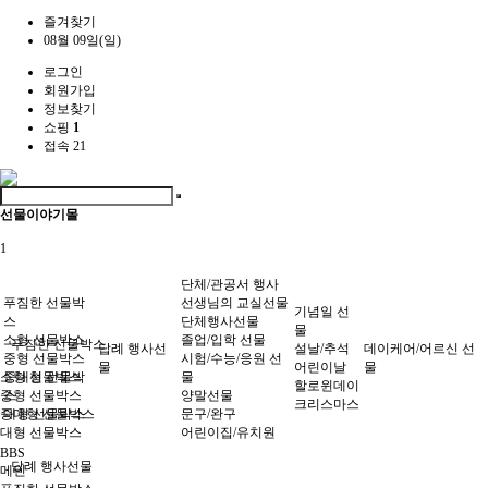
즐겨찾기
08월 09일(일)
로그인
회원가입
정보찾기
쇼핑
1
접속 21
선물이야기몰
1
단체/관공서 행사
푸짐한 선물박
선생님의 교실선물
기념일 선
스
단체행사선물
물
소형 선물박스
졸업/입학 선물
푸짐한 선물박스
답례 행사선
설날/추석
데이케어/어르신 선
중형 선물박스
시험/수능/응원 선
물
어린이날
물
소형 선물박스
중대형 선물박
물
할로윈데이
중형 선물박스
스
양말선물
크리스마스
중대형 선물박스
대형 선물박스
문구/완구
대형 선물박스
어린이집/유치원
BBS
답례 행사선물
메인