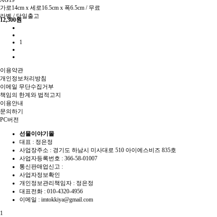
AG19
가로14cm x 세로16.5cm x 폭6.5cm / 무료
라벨 / 당일출고
12,300
원
1
이용약관
개인정보처리방침
이메일 무단수집거부
책임의 한계와 법적고지
이용안내
문의하기
PC버전
선물이야기몰
대표 : 정은정
사업장주소 : 경기도 하남시 미사대로 510 아이에스비즈 835호
사업자등록번호 :
366-58-01007
통신판매업신고 :
사업자정보확인
개인정보관리책임자 : 정은정
대표전화 :
010-4320-4956
이메일 :
imtokkiya@gmail.com
1