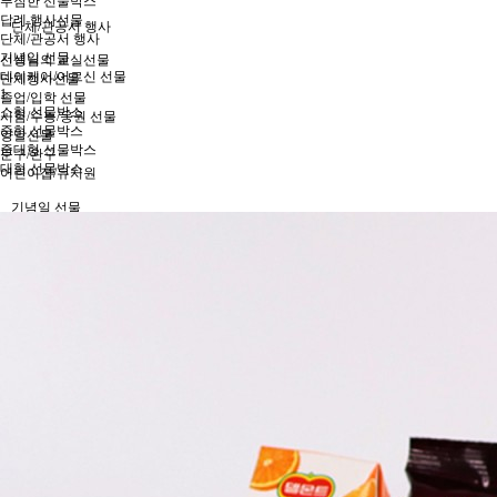
푸짐한 선물박스
답례 행사선물
단체/관공서 행사
단체/관공서 행사
기념일 선물
선생님의 교실선물
데이케어/어르신 선물
단체행사선물
1
졸업/입학 선물
소형 선물박스
시험/수능/응원 선물
중형 선물박스
양말선물
중대형 선물박스
문구/완구
대형 선물박스
어린이집/유치원
기념일 선물
설날/추석
어린이날
할로윈데이
크리스마스
데이케어/어르신 선물