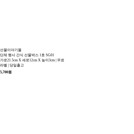
선물이야기몰
단체 행사 간식 선물박스 1호 SG01
가로21.5cm X 세로12cm X 높이3cm | 무료
라벨 | 당일출고
5,700
원