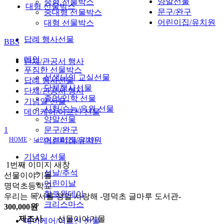
양말선물
중형 선물박스
대형 선물박스
문구/완구
중대형 선물박스
어린이집/유치원
대형 선물박스
답례 행사선물
BBS
메인
단체/관공서 행사
푸짐한 선물박스
선생님의 교실선물
답례 행사선물
단체행사선물
단체/관공서 행사
졸업/입학 선물
기념일 선물
시험/수능/응원 선물
데이케어/어르신 선물
양말선물
1
문구/완구
HOME
>
나만의 선물만들기(110)
어린이집/유치원
기념일 선물
1번째 이미지 새창
설날/추석
선물이야기몰
어린이날
명덕초등학교
할로윈데이
우리는 독서를 정말 사랑해 -명덕초 글마루 도서관-
크리스마스
300,000원
제조사
선물이야기몰
데이케어/어르신 선물