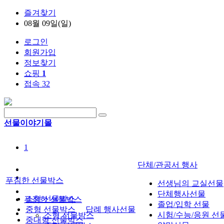
즐겨찾기
08월 09일(일)
로그인
회원가입
정보찾기
쇼핑
1
접속 32
선물이야기몰
1
단체/관공서 행사
푸짐한 선물박스
선생님의 교실선물
단체행사선물
소형 선물박스
푸짐한 선물박스
졸업/입학 선물
중형 선물박스
답례 행사선물
시험/수능/응원 선
소형 선물박스
중대형 선물박스