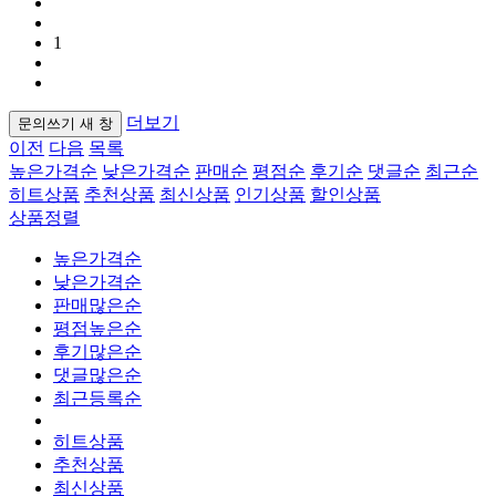
1
더보기
문의쓰기
새 창
이전
다음
목록
높은가격순
낮은가격순
판매순
평점순
후기순
댓글순
최근순
히트상품
추천상품
최신상품
인기상품
할인상품
상품정렬
높은가격순
낮은가격순
판매많은순
평점높은순
후기많은순
댓글많은순
최근등록순
히트상품
추천상품
최신상품