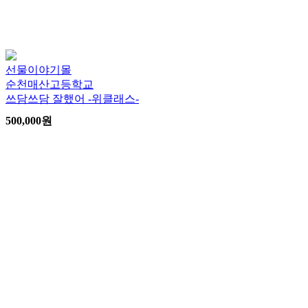
선물이야기몰
순천매산고등학교
쓰담쓰담 잘했어 -위클래스-
500,000
원