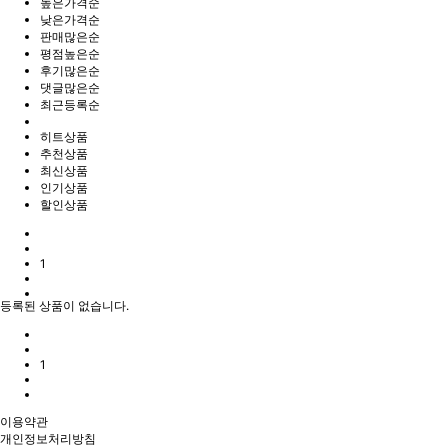
높은가격순
낮은가격순
판매많은순
평점높은순
후기많은순
댓글많은순
최근등록순
히트상품
추천상품
최신상품
인기상품
할인상품
1
등록된 상품이 없습니다.
1
이용약관
개인정보처리방침