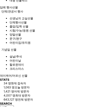
대형 선물박스
답례 행사선물
단체/관공서 행사
선생님의 교실선물
단체행사선물
졸업/입학 선물
시험/수능/응원 선물
양말선물
문구/완구
어린이집/유치원
기념일 선물
설날/추석
어린이날
할로윈데이
크리스마스
데이케어/어르신 선물
STATS
34 명
현재 접속자
1,063 명
오늘 방문자
1,421 명
어제 방문자
4,007 명
최대 방문자
643,127 명
전체 방문자
SEARCH