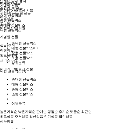
단체/관공서 행사
단체행사선물
기념일 선물
졸업/입학 선물
데이케어/어르신 선물
시험/수능/응원 선물
소형 선물박스
양말선물
중형 선물박스
문구/완구
중대형 선물박스
어린이집/유치원
대형 선물박스
기념일 선물
중대형 선물박스
설날/추석
대형 선물박스(0)
어린이날
중형 선물박스
할로윈데이
소형 선물박스
크리스마스
상위분류
데이케어/어르신 선물
대형 선물박스(0)
중대형 선물박스
대형 선물박스
중형 선물박스
소형 선물박스
상위분류
높은가격순
낮은가격순
판매순
평점순
후기순
댓글순
최근순
히트상품
추천상품
최신상품
인기상품
할인상품
상품정렬