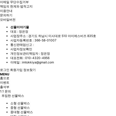
이메일 무단수집거부
책임의 한계와 법적고지
이용안내
문의하기
모바일버전
선물이야기몰
대표 : 정은정
사업장주소 : 경기도 하남시 미사대로 510 아이에스비즈 835호
사업자등록번호 :
366-58-01007
통신판매업신고 :
사업자정보확인
개인정보관리책임자 : 정은정
대표전화 :
010-4320-4956
이메일 :
imtokkiya@gmail.com
로그인
회원가입
정보찾기
MENU
홈으로
이벤트
출석부
1:1 문의
푸짐한 선물박스
소형 선물박스
중형 선물박스
중대형 선물박스