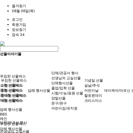
즐겨찾기
08월 06일(목)
로그인
회원가입
정보찾기
접속 34
선물이야기몰
단체/관공서 행사
푸짐한 선물박스
선생님의 교실선물
푸짐한 선물박스
기념일 선물
단체행사선물
소형 선물박스
소형 선물박스
설날/추석
졸업/입학 선물
중형 선물박스
중형 선물박스
답례 행사선물
어린이날
데이케어/어르신 
시험/수능/응원 선물
중대형 선물박스
중대형 선물박스
할로윈데이
양말선물
대형 선물박스
대형 선물박스
크리스마스
문구/완구
어린이집/유치원
답례 행사선물
BBS
메인
단체/관공서 행사
푸짐한 선물박스
답례 행사선물
선생님의 교실선물