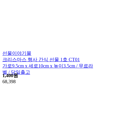
선물이야기몰
크리스마스 행사 간식 선물 1호 CT01
가로9.5cm x 세로10cm x 높이3.5cm / 무료라
벨 / 당일출고
1,400
원
68,398