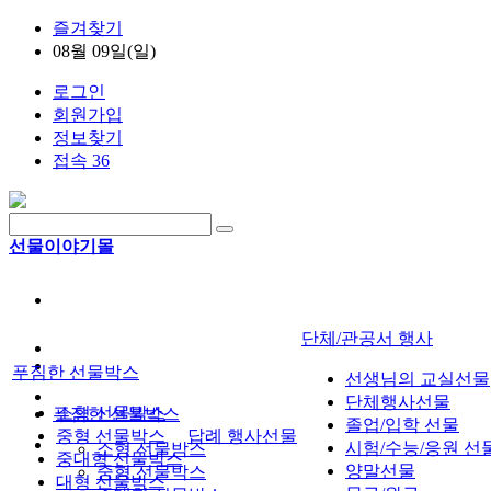
즐겨찾기
08월 09일(일)
로그인
회원가입
정보찾기
접속 36
선물이야기몰
단체/관공서 행사
푸짐한 선물박스
선생님의 교실선물
단체행사선물
소형 선물박스
푸짐한 선물박스
졸업/입학 선물
중형 선물박스
답례 행사선물
시험/수능/응원 선
소형 선물박스
중대형 선물박스
양말선물
중형 선물박스
대형 선물박스