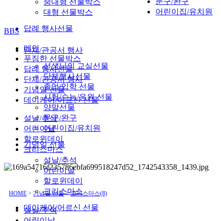
문구/완구
중대형 선물박스
어린이집/유치원
대형 선물박스
답례 행사선물
BBS
메인
단체/관공서 행사
푸짐한 선물박스
선생님의 교실선물
답례 행사선물
단체행사선물
단체/관공서 행사
졸업/입학 선물
기념일 선물
시험/수능/응원 선물
데이케어/어르신 선물
양말선물
문구/완구
설날/추석
어린이집/유치원
어린이날
할로윈데이
기념일 선물
크리스마스
설날/추석
어린이날
할로윈데이
크리스마스
HOME
>
기념일 선물
>
크리스마스(8)
데이케어/어르신 선물
설날/추석
어린이날