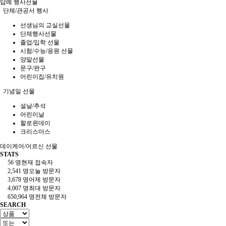
답례 행사선물
단체/관공서 행사
선생님의 교실선물
단체행사선물
졸업/입학 선물
시험/수능/응원 선물
양말선물
문구/완구
어린이집/유치원
기념일 선물
설날/추석
어린이날
할로윈데이
크리스마스
데이케어/어르신 선물
STATS
56 명
현재 접속자
2,541 명
오늘 방문자
3,678 명
어제 방문자
4,007 명
최대 방문자
650,964 명
전체 방문자
SEARCH