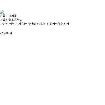
선물이야기몰
서울광희초등학교
사랑과 행복이 가득한 성탄절 되세요 -광희영어체험센터-
275,000
원