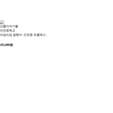
선물이야기몰
인천중학교
쓰담쓰담 잘했어 -인천중 위클래스-
183,000
원