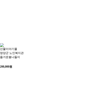
선물이야기몰
영양군 노인복지관
즐거운봄나들이
200,000
원