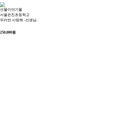
선물이야기몰
서울은진초등학교
우리반 사랑해 -선생님-
250,000
원