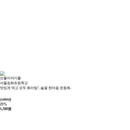
선물이야기몰
서울송화초등학교
맛있게 먹고 모두 화이팅! -솔꽃 한마음 운동회-
2,000원
25%
1,500
원