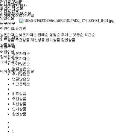
답례 행사선물
단체행사선물
단체/관공서 행사
졸업/입학 선물
기념일 선물
시험/수능/응원 선물
데이케어/어르신 선물
양말선물
문구/완구
어린이집/유치원
높은가격순
낮은가격순
판매순
평점순
후기순
댓글순
최근순
기념일 선물
히트상품
추천상품
최신상품
인기상품
할인상품
상품정렬
설날/추석
어린이날
높은가격순
할로윈데이
낮은가격순
크리스마스
판매많은순
평점높은순
데이케어/어르신 선물
후기많은순
댓글많은순
최근등록순
히트상품
추천상품
최신상품
인기상품
할인상품
1