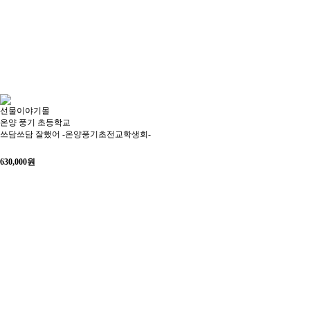
선물이야기몰
온양 풍기 초등학교
쓰담쓰담 잘했어 -온양풍기초전교학생회-
630,000
원