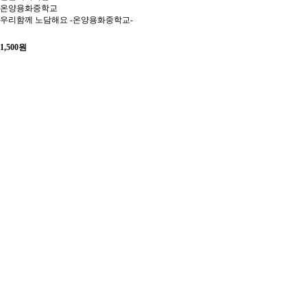
온양용화중학교
우리함께 노담해요 -온양용화중학교-
1,500
원