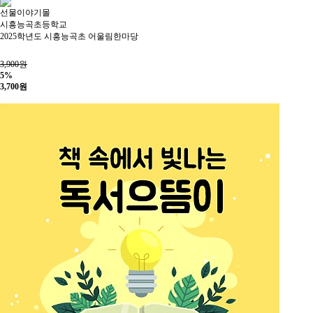
선물이야기몰
시흥능곡초등학교
2025학년도 시흥능곡초 어울림한마당
3,900원
5%
3,700
원