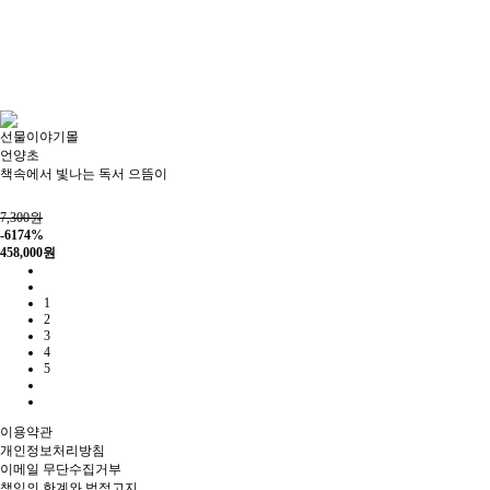
선물이야기몰
언양초
책속에서 빛나는 독서 으뜸이
7,300원
-6174%
458,000
원
1
2
3
4
5
이용약관
개인정보처리방침
이메일 무단수집거부
책임의 한계와 법적고지