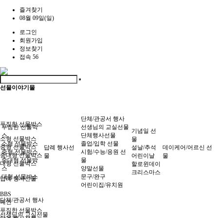
즐겨찾기
08월 09일(일)
로그인
회원가입
정보찾기
접속 56
선물이야기몰
단체/관공서 행사
푸짐한 선물박스
푸짐한 선물박
선생님의 교실선물
기념일 선
스
단체행사선물
소형 선물박스
물
소형 선물박스
졸업/입학 선물
중형 선물박스
답례 행사선
설날/추석
데이케어/어르신 선
중형 선물박스
시험/수능/응원 선
중대형 선물박스
물
어린이날
물
중대형 선물박
물
대형 선물박스
할로윈데이
스
양말선물
크리스마스
대형 선물박스
문구/완구
답례 행사선물
어린이집/유치원
BBS
단체/관공서 행사
메인
푸짐한 선물박스
선생님의 교실선물