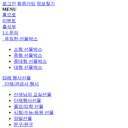
로그인
회원가입
정보찾기
MENU
홈으로
이벤트
출석부
1:1 문의
푸짐한 선물박스
소형 선물박스
중형 선물박스
중대형 선물박스
대형 선물박스
답례 행사선물
단체/관공서 행사
선생님의 교실선물
단체행사선물
졸업/입학 선물
시험/수능/응원 선물
양말선물
문구/완구