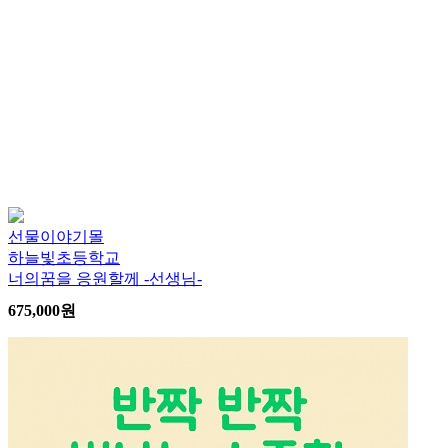
선물이야기몰
하늘빛초등학교
너의꿈을 응원할께 -선생님-
675,000
원