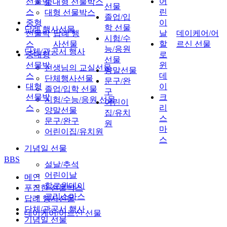
선물박
어
중대형 선물박스
선물
스
린
대형 선물박스
졸업/입
중형
이
학 선물
답례 행사선물
선물박
답례 행
날
데이케어/어
시험/수
스
사선물
할
르신 선물
능/응원
단체/관공서 행사
중대형
로
선물
선물박
윈
선생님의 교실선물
양말선물
스
데
단체행사선물
문구/완
대형
이
졸업/입학 선물
구
선물박
크
시험/수능/응원 선물
어린이
스
리
양말선물
집/유치
스
문구/완구
원
마
어린이집/유치원
스
기념일 선물
BBS
설날/추석
어린이날
메인
할로윈데이
푸짐한 선물박스
크리스마스
답례 행사선물
단체/관공서 행사
데이케어/어르신 선물
기념일 선물