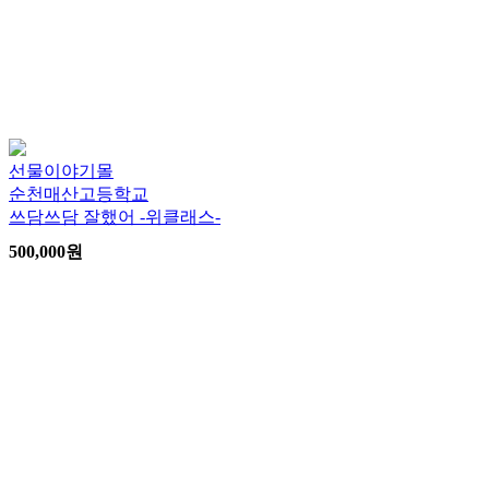
선물이야기몰
순천매산고등학교
쓰담쓰담 잘했어 -위클래스-
500,000
원