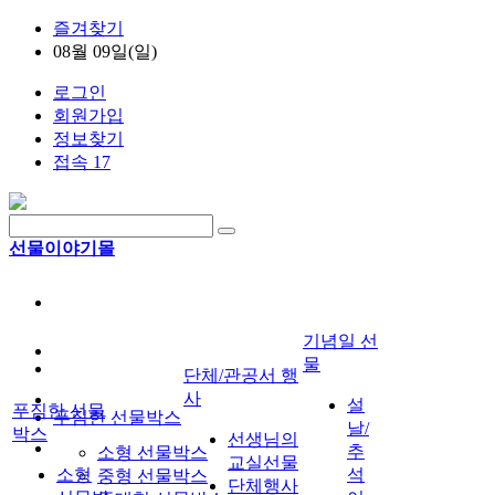
즐겨찾기
08월 09일(일)
로그인
회원가입
정보찾기
접속 17
선물이야기몰
기념일 선
물
단체/관공서 행
사
설
푸짐한 선물
푸짐한 선물박스
날/
박스
선생님의
추
소형 선물박스
교실선물
소형
석
중형 선물박스
단체행사