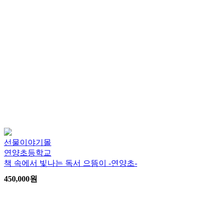
선물이야기몰
연양초등학교
책 속에서 빛나는 독서 으뜸이 -연양초-
450,000
원