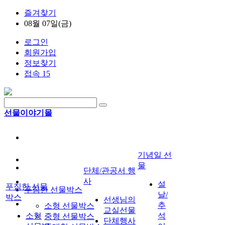
즐겨찾기
08월 07일(금)
로그인
회원가입
정보찾기
접속 15
선물이야기몰
기념일 선
물
단체/관공서 행
사
설
푸짐한 선물
푸짐한 선물박스
날/
박스
선생님의
추
소형 선물박스
교실선물
소형
석
중형 선물박스
단체행사