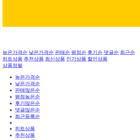
높은가격순
낮은가격순
판매순
평점순
후기순
댓글순
최근순
히트상품
추천상품
최신상품
인기상품
할인상품
상품정렬
높은가격순
낮은가격순
판매많은순
평점높은순
후기많은순
댓글많은순
최근등록순
히트상품
추천상품