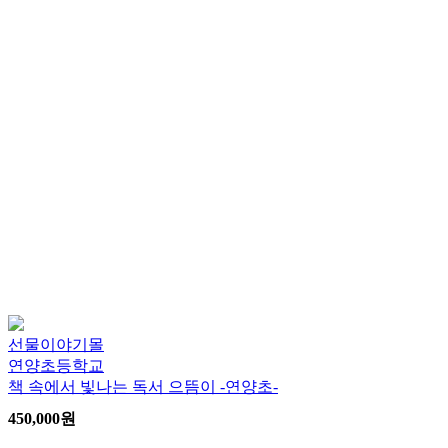
선물이야기몰
연양초등학교
책 속에서 빛나는 독서 으뜸이 -연양초-
450,000
원