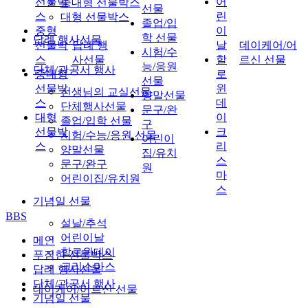
선물박
어
중대형 선물박스
선물
스
린
대형 선물박스
졸업/입
중형
이
학 선물
답례 행사선물
선물박
답례 행
날
데이케어/어
시험/수
스
사선물
할
르신 선물
능/응원
단체/관공서 행사
중대형
로
선물
선물박
윈
선생님의 교실선물
양말선물
스
데
단체행사선물
문구/완
대형
이
졸업/입학 선물
구
선물박
크
시험/수능/응원 선물
어린이
스
리
양말선물
집/유치
스
문구/완구
원
마
어린이집/유치원
스
기념일 선물
BBS
설날/추석
어린이날
메인
할로윈데이
푸짐한 선물박스
크리스마스
답례 행사선물
단체/관공서 행사
데이케어/어르신 선물
기념일 선물