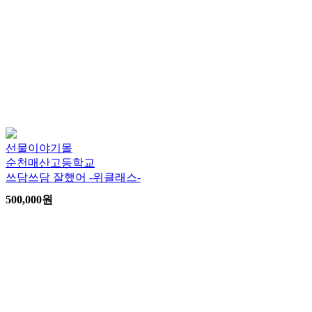
선물이야기몰
순천매산고등학교
쓰담쓰담 잘했어 -위클래스-
500,000
원