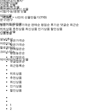
단체/관공서 행사
단체행사선물
기념일 선물
졸업/입학 선물
데이케어/어르신 선물
시험/수능/응원 선물
양말선물
HOME
>
나만의 선물만들기(110)
문구/완구
어린이집/유치원
높은가격순
낮은가격순
판매순
평점순
후기순
댓글순
최근순
히트상품
추천상품
최신상품
인기상품
할인상품
기념일 선물
상품정렬
설날/추석
높은가격순
어린이날
낮은가격순
할로윈데이
판매많은순
크리스마스
평점높은순
후기많은순
데이케어/어르신 선물
댓글많은순
최근등록순
히트상품
추천상품
최신상품
인기상품
할인상품
1
2