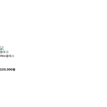
합포고
Wee클래스
220,000
원