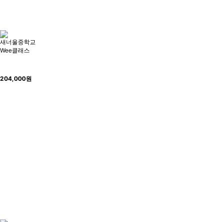
새너울중학교
Wee클래스
204,000
원