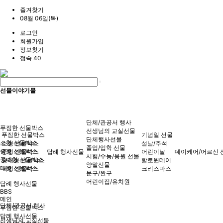
즐겨찾기
08월 06일(목)
로그인
회원가입
정보찾기
접속 40
선물이야기몰
단체/관공서 행사
푸짐한 선물박스
선생님의 교실선물
푸짐한 선물박스
기념일 선물
단체행사선물
소형 선물박스
소형 선물박스
설날/추석
졸업/입학 선물
중형 선물박스
중형 선물박스
답례 행사선물
어린이날
데이케어/어르신 
시험/수능/응원 선물
중대형 선물박스
중대형 선물박스
할로윈데이
양말선물
대형 선물박스
대형 선물박스
크리스마스
문구/완구
어린이집/유치원
답례 행사선물
BBS
메인
단체/관공서 행사
푸짐한 선물박스
답례 행사선물
선생님의 교실선물