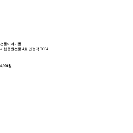
선물이야기몰
시험응원선물 4호 만점각 TC04
4,900
원