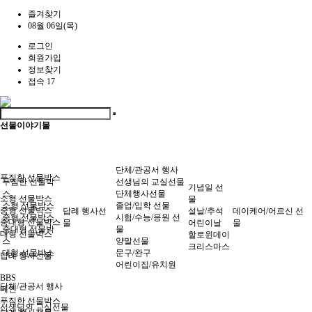
즐겨찾기
08월 06일(목)
로그인
회원가입
정보찾기
접속 17
선물이야기몰
단체/관공서 행사
푸짐한 선물박스
푸짐한 선물박
선생님의 교실선물
기념일 선
스
단체행사선물
소형 선물박스
물
소형 선물박스
졸업/입학 선물
중형 선물박스
답례 행사선
설날/추석
데이케어/어르신 선
중형 선물박스
시험/수능/응원 선
중대형 선물박스
물
어린이날
물
중대형 선물박
물
대형 선물박스
할로윈데이
스
양말선물
크리스마스
대형 선물박스
문구/완구
답례 행사선물
어린이집/유치원
BBS
단체/관공서 행사
메인
푸짐한 선물박스
선생님의 교실선물