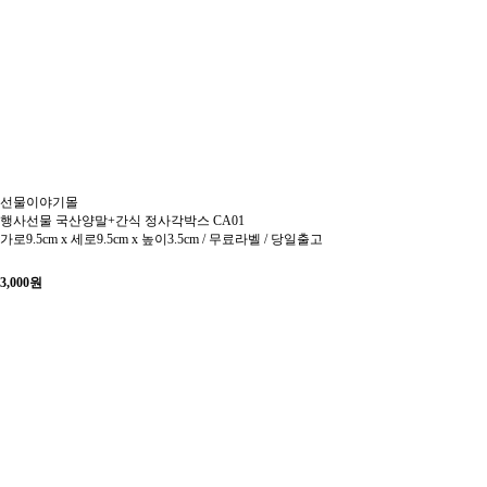
선물이야기몰
행사선물 국산양말+간식 정사각박스 CA01
가로9.5cm x 세로9.5cm x 높이3.5cm / 무료라벨 / 당일출고
3,000
원