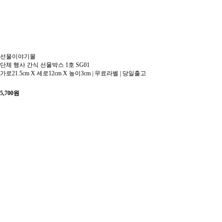
선물이야기몰
단체 행사 간식 선물박스 1호 SG01
가로21.5cm X 세로12cm X 높이3cm | 무료라벨 | 당일출고
5,700
원