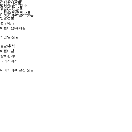
답례 행사선물
단체행사선물
단체/관공서 행사
졸업/입학 선물
기념일 선물
시험/수능/응원 선물
데이케어/어르신 선물
양말선물
문구/완구
어린이집/유치원
기념일 선물
설날/추석
어린이날
할로윈데이
크리스마스
데이케어/어르신 선물