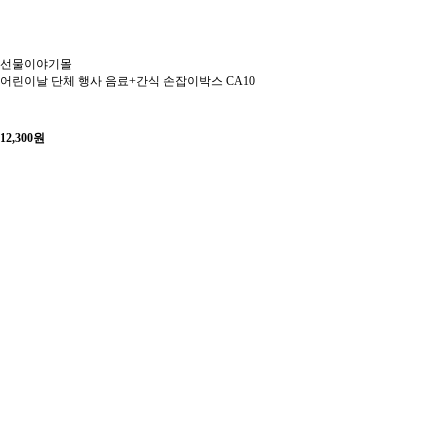
선물이야기몰
어린이날 단체 행사 음료+간식 손잡이박스 CA10
12,300
원