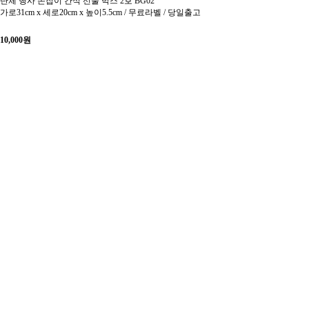
단체 행사 손잡이 간식 선물 박스 2호 BG02
가로31cm x 세로20cm x 높이5.5cm / 무료라벨 / 당일출고
10,000
원