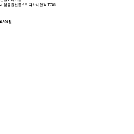
시험응원선물 6호 떡하니합격 TC06
6,800
원