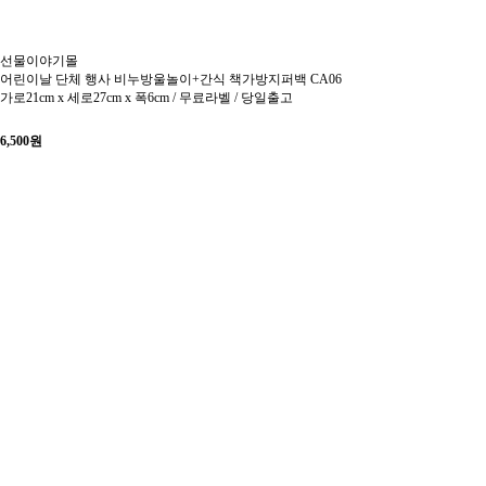
선물이야기몰
어린이날 단체 행사 비누방울놀이+간식 책가방지퍼백 CA06
가로21cm x 세로27cm x 폭6cm / 무료라벨 / 당일출고
6,500
원