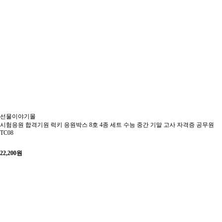
선물이야기몰
시험응원 합격기원 럭키 응원박스 8호 4종 세트 수능 중간 기말 고사 자격증 공무원
TC08
22,200
원