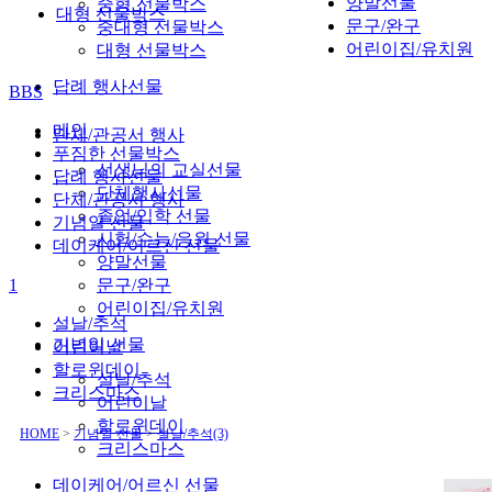
양말선물
중형 선물박스
대형 선물박스
문구/완구
중대형 선물박스
어린이집/유치원
대형 선물박스
답례 행사선물
BBS
메인
단체/관공서 행사
푸짐한 선물박스
선생님의 교실선물
답례 행사선물
단체행사선물
단체/관공서 행사
졸업/입학 선물
기념일 선물
시험/수능/응원 선물
데이케어/어르신 선물
양말선물
1
문구/완구
어린이집/유치원
설날/추석
기념일 선물
어린이날
할로윈데이
설날/추석
크리스마스
어린이날
할로윈데이
HOME
>
기념일 선물
>
설날/추석(3)
크리스마스
데이케어/어르신 선물