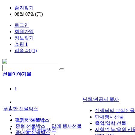
즐겨찾기
08월 07일(금)
로그인
회원가입
정보찾기
쇼핑
1
접속 43 (
1
)
선물이야기몰
1
단체/관공서 행사
푸짐한 선물박스
선생님의 교실선물
단체행사선물
소형 선물박스
푸짐한 선물박스
졸업/입학 선물
중형 선물박스
답례 행사선물
시험/수능/응원 선
소형 선물박스
중대형 선물박스