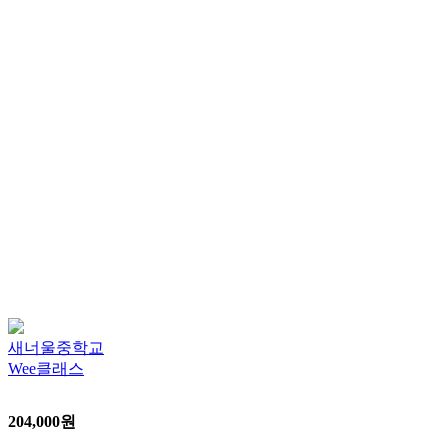
새너울중학교
Wee클래스
204,000
원