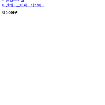
덕천초등학교
미안해~ 고마워~ 사랑해~
310,000
원