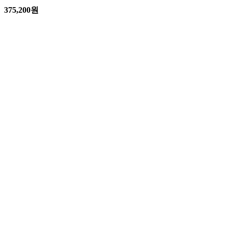
375,200
원