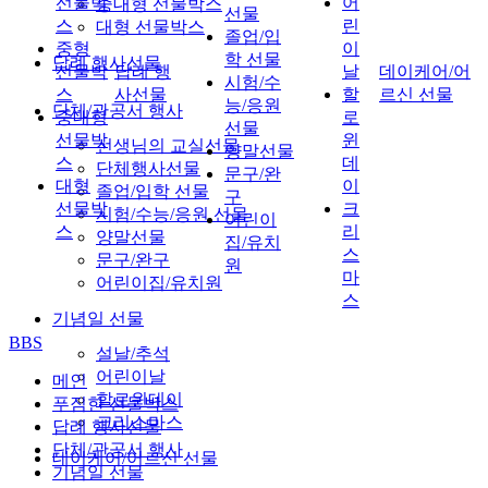
선물박
어
중대형 선물박스
선물
스
린
대형 선물박스
졸업/입
중형
이
학 선물
답례 행사선물
선물박
답례 행
날
데이케어/어
시험/수
스
사선물
할
르신 선물
능/응원
단체/관공서 행사
중대형
로
선물
선물박
윈
선생님의 교실선물
양말선물
스
데
단체행사선물
문구/완
대형
이
졸업/입학 선물
구
선물박
크
시험/수능/응원 선물
어린이
스
리
양말선물
집/유치
스
문구/완구
원
마
어린이집/유치원
스
기념일 선물
BBS
설날/추석
어린이날
메인
할로윈데이
푸짐한 선물박스
크리스마스
답례 행사선물
단체/관공서 행사
데이케어/어르신 선물
기념일 선물