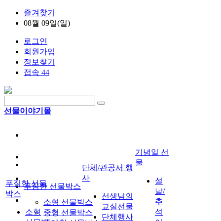
즐겨찾기
08월 09일(일)
로그인
회원가입
정보찾기
접속 44
선물이야기몰
기념일 선
물
단체/관공서 행
사
설
푸짐한 선물
푸짐한 선물박스
날/
박스
선생님의
추
소형 선물박스
교실선물
소형
석
중형 선물박스
단체행사